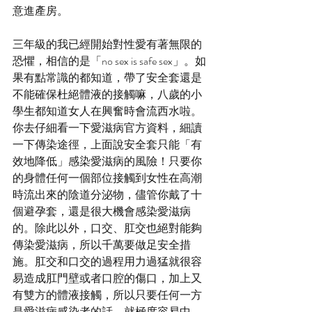
意進產房。
三年級的我已經開始對性愛有著無限的
恐懼，相信的是「no sex is safe sex」。如
果有點常識的都知道，帶了安全套還是
不能確保杜絕體液的接觸嘛，八歲的小
學生都知道女人在興奮時會流西水啦。
你去仔細看一下愛滋病官方資料，細讀
一下傳染途徑，上面說安全套只能「有
效地降低」感染愛滋病的風險！只要你
的身體任何一個部位接觸到女性在高潮
時流出來的陰道分泌物，儘管你戴了十
個避孕套，還是很大機會感染愛滋病
的。除此以外，口交、肛交也絕對能夠
傳染愛滋病，所以千萬要做足安全措
施。肛交和口交的過程用力過猛就很容
易造成肛門壁或者口腔的傷口，加上又
有雙方的體液接觸，所以只要任何一方
是愛滋病感染者的話，就極度容易中