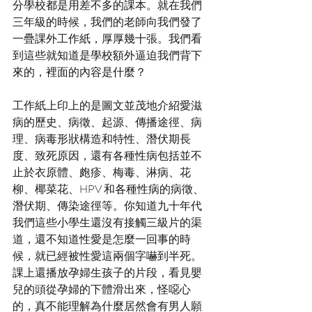
分學校都是用差不多的課本。就在我們
三年級的時候，我們的老師向我們發了
一疊課外工作紙，厚厚幾十張。我們看
到這些就知道是學校額外逼迫我們背下
來的，裡面的內容是什麼？
工作紙上印上的是圖文並茂地介紹愛滋
病的歷史、病徵、起源、傳播途徑、病
理、病毒形狀構造和特性、潛伏期長
度、致死原因，還有各種性病包括並不
止於衣原體、皰疹、梅毒、淋病、花
柳、椰菜花、HPV 和各種性病的病徵、
潛伏期、傳染途徑等。你知道九十年代
我們這些小學生還沒有接觸三級片的渠
道，還不知道性愛是怎麼一回事的時
候，就已經被性愛這兩個字嚇到半死。
課上還播放孕婦生孩子的片段，看見嬰
兒的頭從孕婦的下體滑出來，怪噁心
的，真不能理解為什麼居然會有男人願