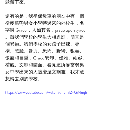
鬆懈下來。
還有的是，我坐保母車的朋友中有一個
從麥當勞男女小學轉過來的外校生，名
字叫 Grace ，人如其名，grace upon grace 
。跟我們學校的學生大相逕庭，簡直是
個異類。我們學校的女孩子巴辣、專
橫、黑臉、暴力、恐怖、野蠻、狠毒、
傲氣和自重，Grace 安靜、優雅、雍容、
禮貌、文靜和體面。看見這所麥當勞男
女中學出來的人這麼溫文爾雅，我才敢
想轉去別的學校。
https://www.youtube.com/watch?v=umIZ-GiNnqE