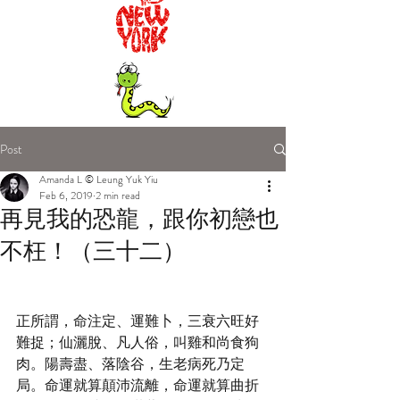
Post
Amanda L © Leung Yuk Yiu
Feb 6, 2019
2 min read
再見我的恐龍，跟你初戀也
不枉！（三十二）
正所謂，命注定、運難卜，三衰六旺好
難捉；仙灑脫、凡人俗，叫雞和尚食狗
肉。陽壽盡、落陰谷，生老病死乃定
局。命運就算顛沛流離，命運就算曲折