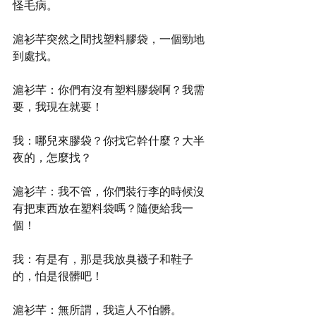
怪毛病。
滬衫芊突然之間找塑料膠袋，一個勁地
到處找。
滬衫芊：你們有沒有塑料膠袋啊？我需
要，我現在就要！
我：哪兒來膠袋？你找它幹什麼？大半
夜的，怎麼找？
滬衫芊：我不管，你們裝行李的時候沒
有把東西放在塑料袋嗎？隨便給我一
個！
我：有是有，那是我放臭襪子和鞋子
的，怕是很髒吧！
滬衫芊：無所謂，我這人不怕髒。