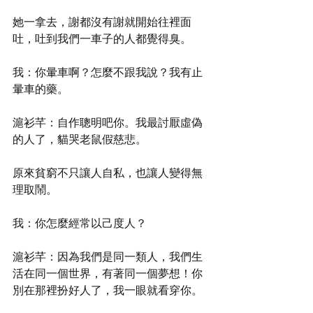
她一拿去，謝都沒有謝就開始往裡面
吐，吐到我們一車子的人都覺得臭。
我：你暈車啊？怎麼不跟我說？我有止
暈車的藥。
滬衫芊：自作聰明吧你。我最討厭虛偽
的人了，貓哭老鼠假慈悲。
原來貧窮不只讓人自私，也讓人變得無
理取鬧。
我：你怎麼經常以己度人？
滬衫芊：因為我們是同一類人，我們生
活在同一個世界，有著同一個夢想！你
別在那裡扮好人了，我一眼就看穿你。