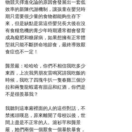
物競天擇進化論的原因會發展出一套低
效率的新陳代謝機制，讓孩童在嬰兒時
期只需要很少量的食物都能夠生存下
來，但是缺點是當這些嬰兒長大後在沒
有食糧危機的青少年時期通常都會發育
成為癡肥和糖尿病，如果想擁有正常體
型就只能不斷拼命地節食，最終導致厭
食症也不一定！
龔景嚴：哈哈哈，你們不相信我吃多少
東西，上次我男朋友雷鳴冥請我吃飯的
時候，我吃了四塊牛扒一隻春雞三個沙
拉和兩隻龍蝦還有甜品和紅酒，你們是
不是很羨慕我？
我聽到這車廂裡面的人的這些對話，不
禁搖頭嘆息，原來離開了母校以後，世
間上盡是不正常的人。滬衫芊和龔景
嚴，她們兩個一個厭食一個暴飲暴食，