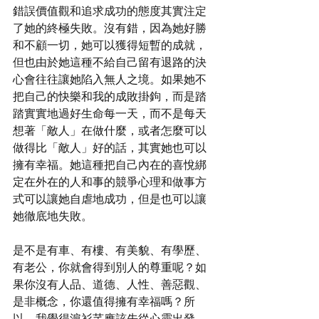
錯誤價值觀和追求成功的態度其實注定
了她的終極失敗。沒有錯，因為她好勝
和不顧一切，她可以獲得短暫的成就，
但也由於她這種不給自己留有退路的決
心會往往讓她陷入無人之境。如果她不
把自己的快樂和我的成敗掛鉤，而是踏
踏實實地過好生命每一天，而不是每天
想著「敵人」在做什麼，或者怎麼可以
做得比「敵人」好的話，其實她也可以
擁有幸福。她這種把自己內在的喜悅綁
定在外在的人和事的競爭心理和做事方
式可以讓她自虐地成功，但是也可以讓
她徹底地失敗。
是不是有車、有樓、有美貌、有學歷、
有老公，你就會得到別人的尊重呢？如
果你沒有人品、道德、人性、善惡觀、
是非概念，你還值得擁有幸福嗎？所
以，我覺得滬衫芊應該先從心靈出發，