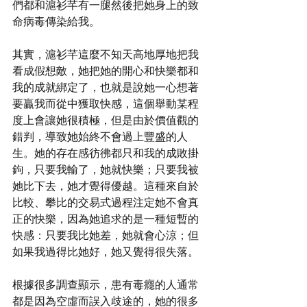
們都和滬衫芊有一腿然後把她身上的致
命病毒傳染給我。
其實，滬衫芊這麼不知天高地厚地把我
看成假想敵，她把她的開心和快樂都和
我的成就綁定了，也就是說她一心想著
要贏我而從中獲取快感，這個舉動某程
度上會讓她很積極，但是由於價值觀的
錯判，導致她始終不會過上豐盛的人
生。她的存在感彷彿都只和我的成敗掛
鉤，只要我輸了，她就快樂；只要我被
她比下去，她才覺得優越。這種來自於
比較、攀比的交易式過程注定她不會真
正的快樂，因為她追求的是一種短暫的
快感：只要我比她差，她就會心涼；但
如果我過得比她好，她又覺得很失落。
根據很多調查顯示，患有毒癮的人通常
都是因為空虛而誤入歧途的，她的很多