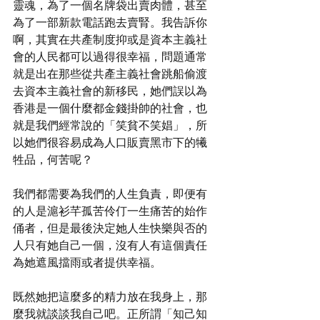
靈魂，為了一個名牌袋出賣肉體，甚至
為了一部新款電話跑去賣腎。我告訴你
啊，其實在共產制度抑或是資本主義社
會的人民都可以過得很幸福，問題通常
就是出在那些從共產主義社會跳船偷渡
去資本主義社會的新移民，她們誤以為
香港是一個什麼都金錢掛帥的社會，也
就是我們經常說的「笑貧不笑娼」，所
以她們很容易成為人口販賣黑市下的犧
牲品，何苦呢？
我們都需要為我們的人生負責，即便有
的人是滬衫芊孤苦伶仃一生痛苦的始作
俑者，但是最後決定她人生快樂與否的
人只有她自己一個，沒有人有這個責任
為她遮風擋雨或者提供幸福。
既然她把這麼多的精力放在我身上，那
麼我就談談我自己吧。正所謂「知己知