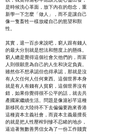
是時候洗心革面，放下內在的怨念，重
新學一下怎麼「做人」，而不是讓自己
像一隻畜牲一樣放縱自己的慾望和獸
性。
其實，退一百步來說吧，窮人跟有錢人
的最大分別就是想法和態度上的懸殊。
窮人總是覺得這個社會欠他們的，而富
人則很願意為自己的人生和決定負責。
雖然你不想承認但也得承認，那就是沒
有人欠任何人任何東西。這個世界本身
就是有人有錢有人貧窮，這個世界沒有
錯，如果你覺得很不公平的話，就去共
產國家繼續生活。問題是像滬衫芊這種
新移民在大陸待不下去偏偏要跑來香港
這種資本主義社會，而資本主義最擅長
的就是把人性壓榨到慘不忍睹的地步，
逼迫著無數善男信女為了一份工作賤賣