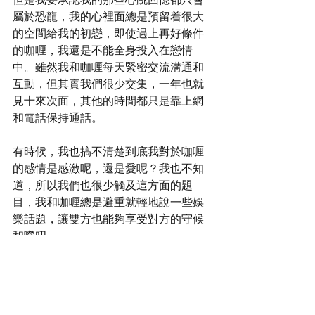
屬於恐龍，我的心裡面總是預留着很大
的空間給我的初戀，即使遇上再好條件
的咖喱，我還是不能全身投入在戀情
中。雖然我和咖喱每天緊密交流溝通和
互動，但其實我們很少交集，一年也就
見十來次面，其他的時間都只是靠上網
和電話保持通話。
有時候，我也搞不清楚到底我對於咖喱
的感情是感激呢，還是愛呢？我也不知
道，所以我們也很少觸及這方面的題
目，我和咖喱總是避重就輕地說一些娛
樂話題，讓雙方也能夠享受對方的守候
和嘮叨。
https://www.youtube.com/watch?
v=gsMlGK24awQ