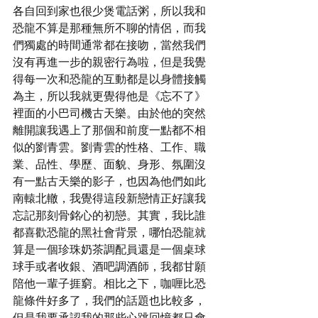
各自回到家也很少煲電話粥，所以我和
恐龍不算是那種無所不聊的情侶，而我
們獨處的時間通常都在接吻，當然我們
沒有再進一步的親密行為啦，但是我覺
得每一次和恐龍的互動都是以身體接觸
為主，所以我就更覺得他是《忘不了》
裡面的小巴司機古天樂。由於他的突然
離開讓我遇上了那個和前度一點都不相
似的劉青雲。劉青雲的性格、工作、職
業、品性、學歷、面貌、身形、氛圍沒
有一點古天樂的影子，也因為他們如此
南轅北轍，我覺得這段新戀情正好讓我
忘記那刻骨銘心的初戀。其實，我比誰
都喜歡恐龍的黑社會背景，哪怕恐龍就
算是一個珍珠奶茶調配員還是一個桌球
球手或者收銀、酒吧調酒師，我都甘願
陪他一輩子捱窮。相比之下，咖喱比恐
龍條件好多了，我們的話題也比較多，
但是我要承認我的那些心跳回憶都只會