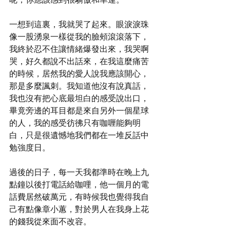
一想到這裏，我就哭了起來。眼淚淚珠
像一股湧泉一樣從我的臉頰滾滾落下，
我終於忍不住讓情緒爆發出來，我哭啊
哭，好久都說不出話來，在我這麼痛苦
的時候，居然我的愛人說我應該開心，
那是多麼諷刺。我知道他沒有說真話，
我也沒有把心底最坦白的感受說出口，
畢竟旁邊的耳目都是來自另外一個星球
的人，我的感受彷彿只有咖喱能夠明
白，只是很遺憾地我們都在一堆反話中
勉強度日。
過後的日子，每一天我都準時在晚上九
點鐘以後打電話給咖哩，他一個月的電
話費居然破萬元，有時候我也覺得我自
己有點像章小蕙，對於男人在我身上花
的錢我從來面不改容。