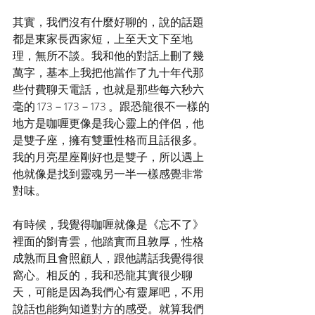
其實，我們沒有什麼好聊的，說的話題
都是東家長西家短，上至天文下至地
理，無所不談。我和他的對話上刪了幾
萬字，基本上我把他當作了九十年代那
些付費聊天電話，也就是那些每六秒六
毫的 173－173－173 。跟恐龍很不一樣的
地方是咖喱更像是我心靈上的伴侶，他
是雙子座，擁有雙重性格而且話很多。
我的月亮星座剛好也是雙子，所以遇上
他就像是找到靈魂另一半一樣感覺非常
對味。
有時候，我覺得咖喱就像是《忘不了》
裡面的劉青雲，他踏實而且敦厚，性格
成熟而且會照顧人，跟他講話我覺得很
窩心。相反的，我和恐龍其實很少聊
天，可能是因為我們心有靈犀吧，不用
說話也能夠知道對方的感受。就算我們