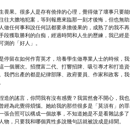
生畏果。很多人是存有僥倖的心理，覺得做了壞事只要能
往往大膽地犯案，等到報應來臨那一刻才後悔，但也無助
人做任何事和說任何話都要承擔後果的，成熟了的我不再
手段獲取勝利的白痴，經過時間和人生的歷練，我已經是
可測的「好人」。
是停留在如何作育英才，培養學生做專業人士的時候，我
這一個層次。招攬富二代、打響招牌、吸引專才和打造資
。我們出產的都是紀律部隊、政府要員、作家和政客，我
。
捏造的謠言，你問我有沒有感覺？我當然會不開心，我也
曾經為此覺得煩惱。她給我的那些很多是「莫須有」的罪
一張合照可以構成一個故事，不知道她是不是看雜誌多了
人物，只要我和哪個異性多說幾句話就被說成是緋聞。