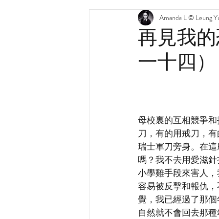
Amanda L © Leung Yu
再見我的
一十四）
母校裏的互相競爭和
刀，有的用戒刀，有
瑞士軍刀旁身。在這
嗎？我不去用愛滋針
小學雞手段來害人，
容易被反擊和報仇，
覺，我已經過了那個
自然就不會回去那種