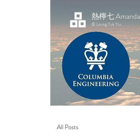
熱檸七 Amanda 
© Leung Yuk Yiu
All Posts