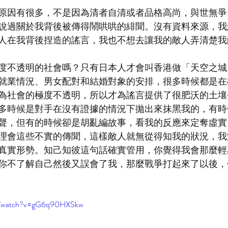
原因有很多，不是因為清者自清或者品格高尚，與世無爭
說過關於我背後被傳得鬧哄哄的緋聞。沒有資料來源，我
人在我背後捏造的謠言，我也不想去讓我的敵人弄清楚我
度不透明的社會嗎？只有日本人才會叫香港做「天空之城
就業情況、男女配對和結婚對象的安排，很多時候都是在
為社會的極度不透明，所以才為謠言提供了很肥沃的土壤
多時候是對手在沒有證據的情況下拋出來抹黑我的，有時
聲，但有的時候卻是胡亂編故事，看我的反應來定奪虛實
理會這些不實的傳聞，這樣敵人就無從得知我的狀況，我
真實形勢。知己知彼這句話確實管用，你覺得我會那麼輕
你不了解自己然後又誤會了我，那麼戰爭打起來了以後，
om/watch?v=gG6q90HXSkw