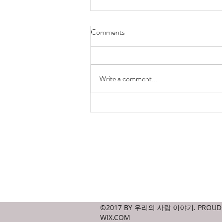
Comments
hong kong is ugly
Write a comment...
Contact
amicablejournal@gmail.com
©2017 BY 우리의 사랑 이야기. PROUDL
WIX.COM