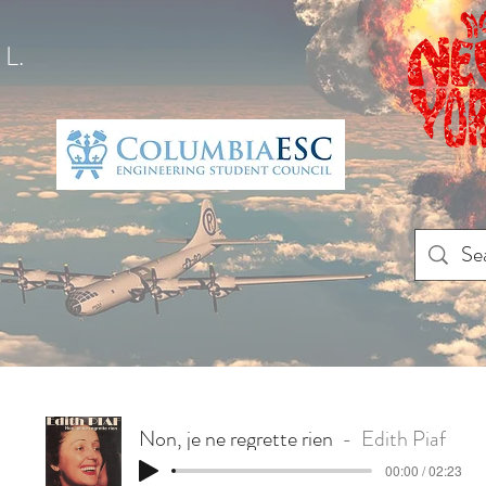
L.
Non, je ne regrette rien
Edith Piaf
00:00 / 02:23