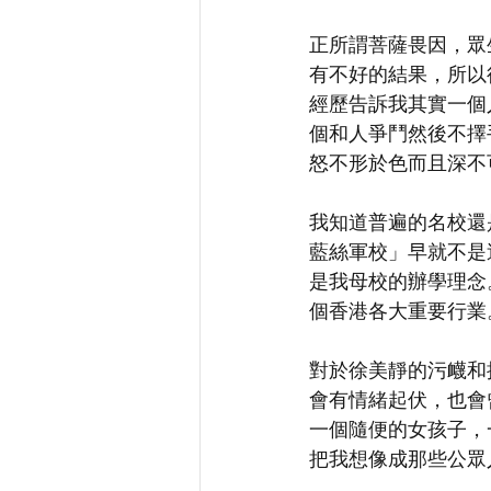
正所謂菩薩畏因，眾
有不好的結果，所以
經歷告訴我其實一個
個和人爭鬥然後不擇
怒不形於色而且深不
我知道普遍的名校還
藍絲軍校」早就不是
是我母校的辦學理念
個香港各大重要行業
對於徐美靜的污衊和
會有情緒起伏，也會
一個隨便的女孩子，
把我想像成那些公眾