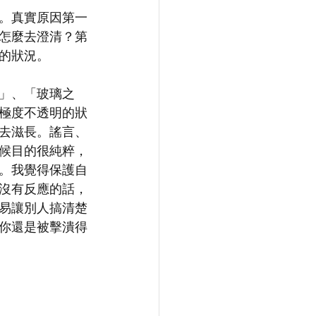
。真實原因第一
怎麼去澄清？第
的狀況。
」、「玻璃之
極度不透明的狀
去滋長。謠言、
候目的很純粹，
。我覺得保護自
沒有反應的話，
易讓別人搞清楚
你還是被擊潰得