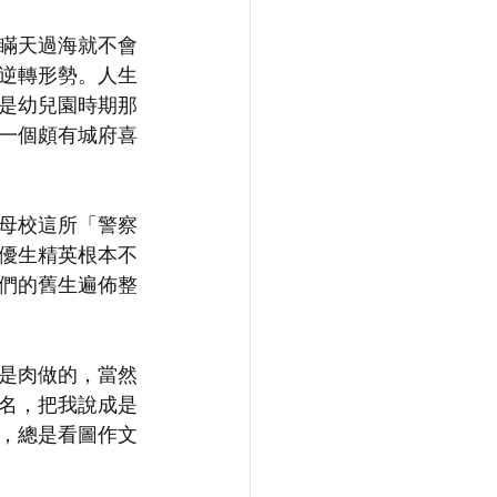
瞞天過海就不會
逆轉形勢。人生
是幼兒園時期那
一個頗有城府喜
母校這所「警察
優生精英根本不
們的舊生遍佈整
是肉做的，當然
名，把我說成是
，總是看圖作文