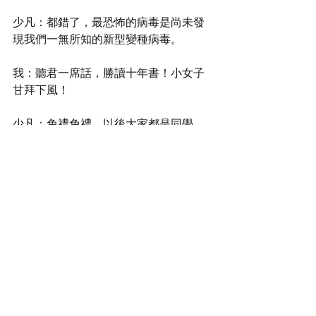
少凡：都錯了，最恐怖的病毒是尚未發
現我們一無所知的新型變種病毒。
我：聽君一席話，勝讀十年書！小女子
甘拜下風！
少凡：免禮免禮，以後大家都是同學，
互相幫助是應該的！
我：請受小女子一拜！
就這樣，我和少凡就成為了一對很好的
朋友。
https://www.youtube.com/watch?v=qns1QrtV8-o