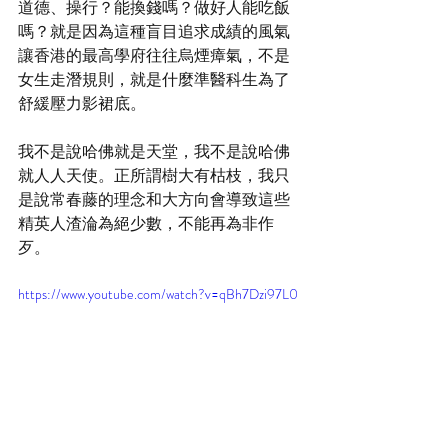
道德、操行？能換錢嗎？做好人能吃飯
嗎？就是因為這種盲目追求成績的風氣
讓香港的最高學府往往烏煙瘴氣，不是
女生走潛規則，就是什麼準醫科生為了
舒緩壓力影裙底。
我不是說哈佛就是天堂，我不是說哈佛
就人人天使。正所謂樹大有枯枝，我只
是說常春藤的理念和大方向會導致這些
精英人渣淪為絕少數，不能再為非作
歹。
https://www.youtube.com/watch?v=qBh7Dzi97L0