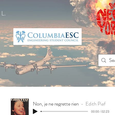
L.
Non, je ne regrette rien
Edith Piaf
00:00 / 02:23