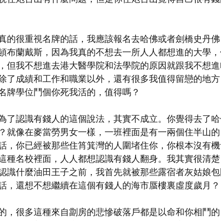
真的很重視名牌的話，我應該報名去哈佛或者劍橋史丹佛
頓布蘭戴斯，因為我真的不想去一所人人都想進的大學，
，但我不想進去港大醫學院和法學院的原因就跟我不想進
除了成績和工作和職業以外，還有很多我值得留戀的地方
名牌學位鬥個你死我活的，值得嗎？
為了認識有錢人的這個說法，其實不成立。你覺得去了哈
？就像在麥當勞男女一樣，一班裡面是有一兩個住半山的
話，你已經被那些住筲箕灣的人圍堵住你，你根本沒有機
這種名校裡面，人人都想認識有錢人翻身。我其實很清楚
認識什麼油田王子之前，我首先就被那些露宿者灰姑娘包
話，還想不想繼續在這個有錢人的海市蜃樓裏虛度歲月？
的，很多這種來自劏房的悲慘破落戶都是以命和你相鬥的