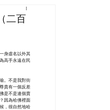
（二百
一身虛名以外其
為高手永遠在民
喻。不是我對街
尊貴有一個反差
佛是不是連個賣
？因為哈佛裡面
候，很自然地哈