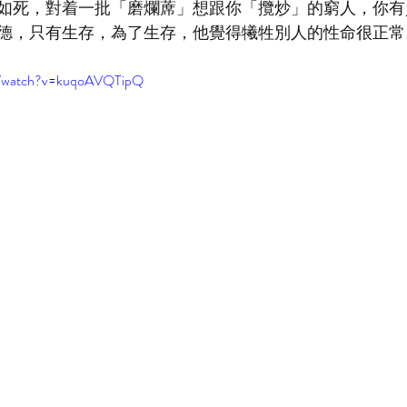
如死，對着一批「磨爛蓆」想跟你「攬炒」的窮人，你有
德，只有生存，為了生存，他覺得犧牲別人的性命很正常
m/watch?v=kuqoAVQTipQ