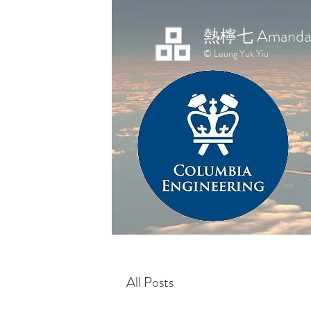
熱檸七 Amanda 
© Leung Yuk Yiu
All Posts