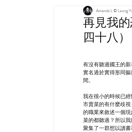
Amanda L © Leung Yu
再見我的
四十八）
有沒有聽過國王的新
實名過於實得形同軀
間。 
我在很小的時候已經
市賣菜的有什麼歧視
的職業來敘述一個現
菜的都聽過？所以我
聚集了一群想以讀書