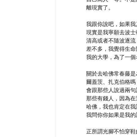
離現實了。
我跟你說吧，如果我
現實是我寧願去波士
清高或者不隨波逐流
差不多，我覺得生命
我的大學，為了一個
關於去哈佛常春藤是
爾蓋茨、扎克伯格嗎
會跟那些人說過兩句
那些有錢人，因為在
哈佛，我也肯定在我
我問你你如果是我的
正所謂光腳不怕穿鞋