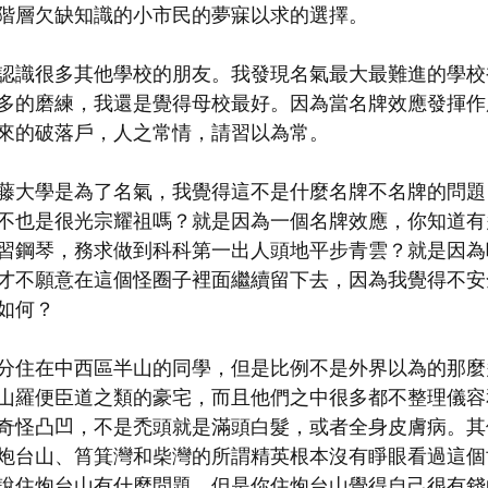
階層欠缺知識的小市民的夢寐以求的選擇。 
認識很多其他學校的朋友。我發現名氣最大最難進的學校
多的磨練，我還是覺得母校最好。因為當名牌效應發揮作
來的破落戶，人之常情，請習以為常。
藤大學是為了名氣，我覺得這不是什麼名牌不名牌的問題
不也是很光宗耀祖嗎？就是因為一個名牌效應，你知道有
習鋼琴，務求做到科科第一出人頭地平步青雲？就是因為
才不願意在這個怪圈子裡面繼續留下去，因為我覺得不安
如何？
分住在中西區半山的同學，但是比例不是外界以為的那麼
山羅便臣道之類的豪宅，而且他們之中很多都不整理儀容
奇怪凸凹，不是禿頭就是滿頭白髮，或者全身皮膚病。其
炮台山、筲箕灣和柴灣的所謂精英根本沒有睜眼看過這個
說住炮台山有什麼問題，但是你住炮台山覺得自己很有錢